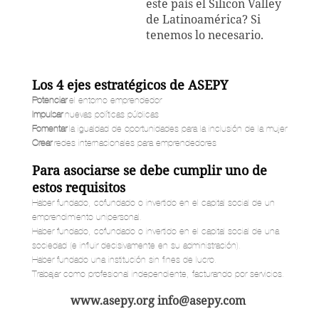
este país el Silicon Valley
de Latinoamérica? Si
tenemos lo necesario.
Los 4 ejes estratégicos de ASEPY
Potenciar
el entorno emprendedor
Impulsar
nuevas políticas públicas
Fomentar
la igualdad de oportunidades para la inclusión de la mujer
Crear
redes internacionales para emprendedores
Para asociarse se debe cumplir uno de
estos requisitos
Haber fundado, cofundado o invertido en el capital social de un
emprendimiento unipersonal.
Haber fundado, cofundado o invertido en el capital social de una
sociedad (e influir decisivamente en su administración).
Haber fundado una institución sin fines de lucro.
Trabajar como profesional independiente, facturando por servicios.
www.asepy.org info@asepy.com