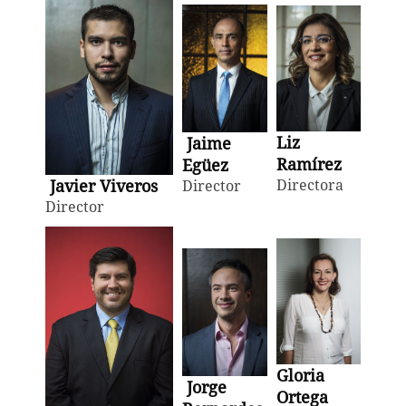
Liz
Jaime
Ramírez
Egüez
Directora
Javier Viveros
Director
Director
Gloria
Jorge
Ortega