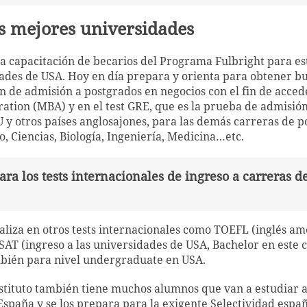
as mejores universidades
 la capacitación de becarios del Programa Fulbright para es
ades de USA. Hoy en día prepara y orienta para obtener b
 de admisión a postgrados en negocios con el fin de acced
ation (MBA) y en el test GRE, que es la prueba de admisión
 y otros países anglosajones, para las demás carreras de 
o, Ciencias, Biología, Ingeniería, Medicina…etc.
ra los tests internacionales de ingreso a carreras d
liza en otros tests internacionales como TOEFL (inglés am
, SAT (ingreso a las universidades de USA, Bachelor en este
ambién para nivel undergraduate en USA.
nstituto también tiene muchos alumnos que van a estudiar 
spaña y se los prepara para la exigente Selectividad españo