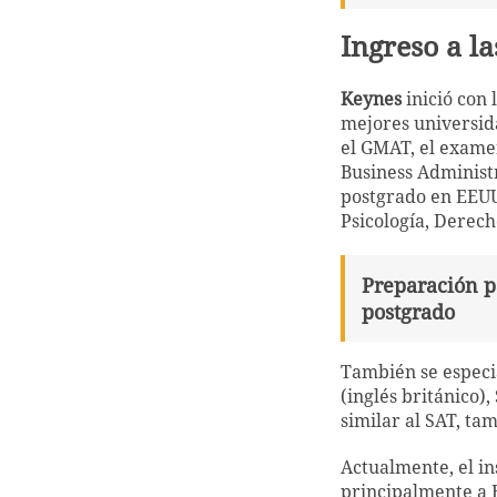
Ingreso a l
Keynes
inició con
mejores universid
el GMAT, el examen
Business Administr
postgrado en EEUU
Psicología, Derech
Preparación pa
postgrado
También se especia
(inglés británico)
similar al SAT, t
Actualmente, el i
principalmente a E