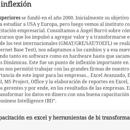
 inflexión
uperiores
se fundó en el año 2000. Inicialmente su objetiv
a estudiar a USA y Europa, pero luego vemos al instituto co
citación empresarial. Consultamos a Ángel Burró sobre cóm
 cursos que los impulsó a agregar valor y a transformarse e
de los test internacionales (GMAT/GRE/SAT/TOEFL) se real
rnet Base Test), nos adaptamos a los cambios y a esa nuev
ando tanto en software como en hardware hasta que sacamo
s Dinámicas. Este fue un punto de inflexión importante en l
so nos permitió trabajar con las grandes firmas de nuestr
tancia de este input para las empresas... Excel Avanzado, E
, MS Project, Office y la elaboración de reportes en Excel,
os gerentes y por ende, en los resultados de las empresas. 
ansformar los datos en dinero con una buena capacitación 
siness Intelligence (BI)”.
acitación en excel y herramientas de bi transforma