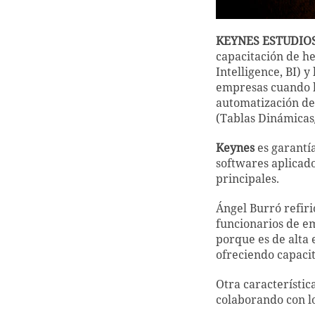
KEYNES ESTUDIO
capacitación de h
Intelligence, BI) 
empresas cuando b
automatización del
(Tablas Dinámicas
Keynes
es garantí
softwares aplicado
principales.
Ángel Burró refiri
funcionarios de em
porque es de alta e
ofreciendo capacit
Otra característic
colaborando con 