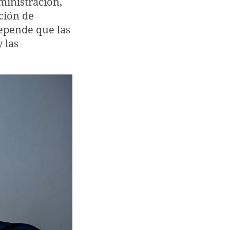
ministración,
ción de
depende que las
 las