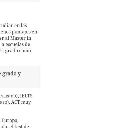
tudiar en las
uenos puntajes en
er al Master in
 a escuelas de
postgrado como
e grado y
ericano), IELTS
 caso), ACT muy
a Europa,
la, el test de