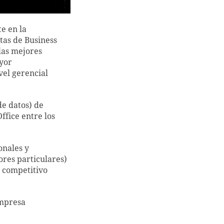
e en la
tas de Business
las mejores
yor
vel gerencial
de datos) de
ffice entre los
onales y
ores particulares)
 competitivo
empresa