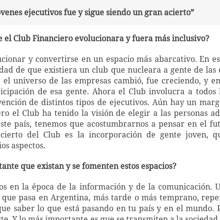
venes ejecutivos fue y sigue siendo un gran acierto”
 el Club Financiero evolucionara y fuera más inclusivo?
lucionar y convertirse en un espacio más abarcativo. En es
idad de que existiera un club que nucleara a gente de las 
 el universo de las empresas cambió, fue creciendo, y e
icipación de esa gente. Ahora el Club involucra a todos l
rvención de distintos tipos de ejecutivos. Aún hay un mar
ero el Club ha tenido la visión de elegir a las personas a
ste país, tenemos que acostumbrarnos a pensar en el fut
cierto del Club es la incorporación de gente joven, 
os aspectos.
ante que existan y se fomenten estos espacios?
s en la época de la información y de la comunicación. 
o que pasa en Argentina, más tarde o más temprano, repe
ue saber lo que está pasando en tu país y en el mundo.
rte. Y lo más importante es que se transmiten a la socieda