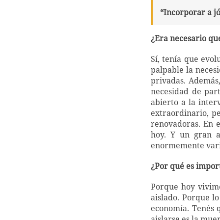
“Incorporar a jó
¿Era necesario que
Sí, tenía que evo
palpable la neces
privadas. Además,
necesidad de part
abierto a la inte
extraordinario, p
renovadoras. En e
hoy. Y un gran a
enormemente vari
¿Por qué es import
Porque hoy vivimo
aislado. Porque l
economía. Tenés q
aislarse es la mue