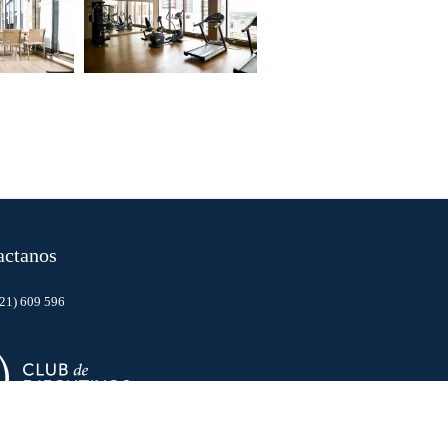
actanos
21) 609 596