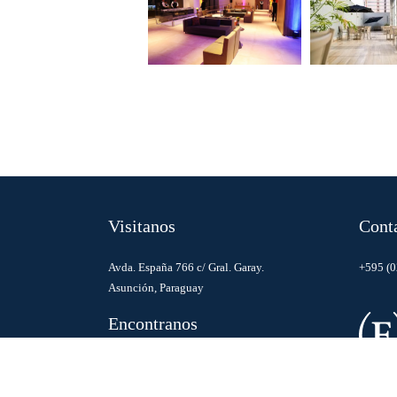
Visitanos
Cont
Avda. España 766 c/ Gral. Garay.
+595 (0
Asunción, Paraguay
Encontranos