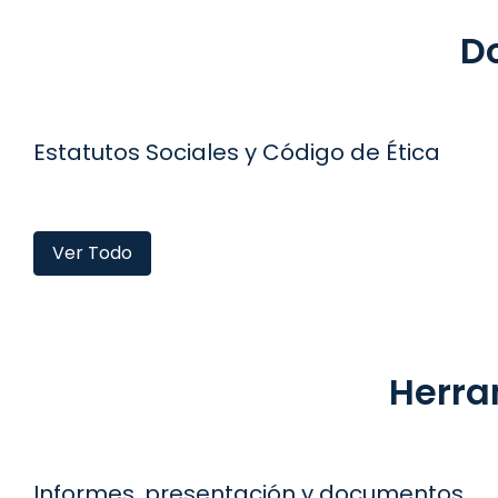
D
Estatutos Sociales y Código de Ética
Ver Todo
Herra
Informes, presentación y documentos