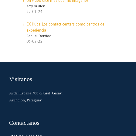
Un video dice más que mil imágenes
Katy Guillen
22-01-24
CX Hubs: Los contact centers como centros de
experiencia
Raquel Dentice
03-02-25
Visitanos
Avda. España 766 c/ Gral. Garay.
Asunción, Paraguay
Contactanos