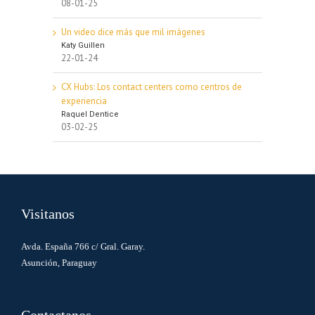
08-01-25
Un video dice más que mil imágenes
Katy Guillen
22-01-24
CX Hubs: Los contact centers como centros de
experiencia
Raquel Dentice
03-02-25
Visitanos
Avda. España 766 c/ Gral. Garay.
Asunción, Paraguay