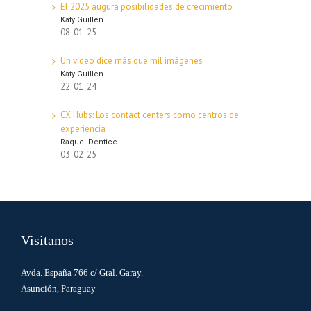
El 2025 augura posibilidades de crecimiento
Katy Guillen
08-01-25
Un video dice más que mil imágenes
Katy Guillen
22-01-24
CX Hubs: Los contact centers como centros de
experiencia
Raquel Dentice
03-02-25
Visitanos
Avda. España 766 c/ Gral. Garay.
Asunción, Paraguay